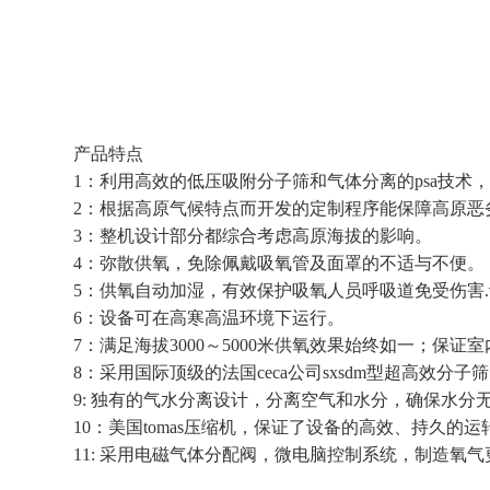
产品特点
1：利用高效的低压吸附分子筛和气体分离的psa技
2：根据高原气候特点而开发的定制程序能保障高原恶
3：整机设计部分都综合考虑高原海拔的影响。
4：弥散供氧，免除佩戴吸氧管及面罩的不适与不便。
5：供氧自动加湿，有效保护吸氧人员呼吸道免受伤害
6：设备可在高寒高温环境下运行。
7：满足海拔3000～5000米供氧效果始终如一；保
8：采用国际顶级的法国ceca公司sxsdm型超高效分
9: 独有的气水分离设计，分离空气和水分，确保水
10：美国tomas压缩机，保证了设备的高效、持久的运
11: 采用电磁气体分配阀，微电脑控制系统，制造氧气