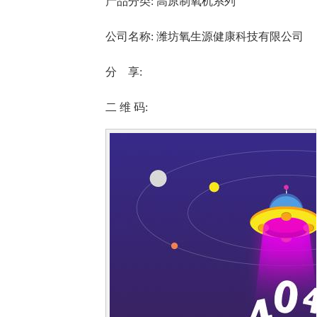
产品分类:
高原制氧机系列
公司名称:
潍坊氧生源健康科技有限公司
分 享:
二 维 码: