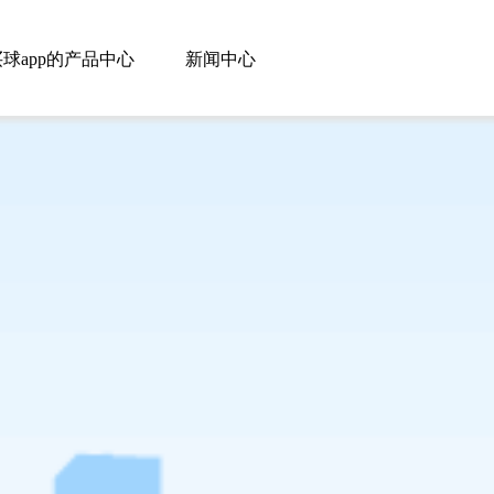
球app的产品中心
新闻中心