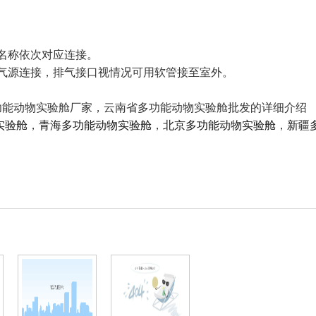
牌名称依次对应连接。
气源连接，排气接口视情况可用软管接至室外。
功能动物实验舱厂家，云南省多功能动物实验舱批发的详细介绍
实验舱
，
青海多功能动物实验舱
，
北京多功能动物实验舱
，
新疆