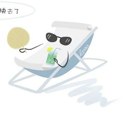
服务热线
0536-5070513
原公司所有，如果您认为我们侵犯了您的欧洲杯买球app的版权请告知我们将立即删除!