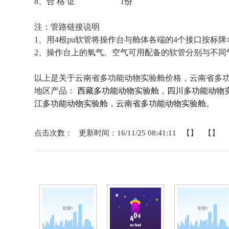
8、合 格 证 1份
注：管路链接说明
1、用4根pu软管将操作台与舱体各端的4个接口按标
2、操作台上的氧气、空气可用配备的软管分别与不同
以上是关于云南省多功能动物实验舱价格，云南省多
地区产品：
西藏多功能动物实验舱
，
四川多功能动物
江多功能动物实验舱
，
云南省多功能动物实验舱
。
点击次数： 更新时间：16/11/25 08:41:11 【】 【】
相关产品