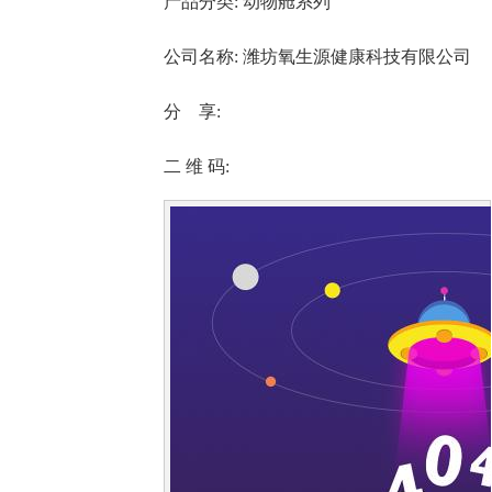
产品分类:
动物舱系列
公司名称:
潍坊氧生源健康科技有限公司
分 享:
二 维 码: