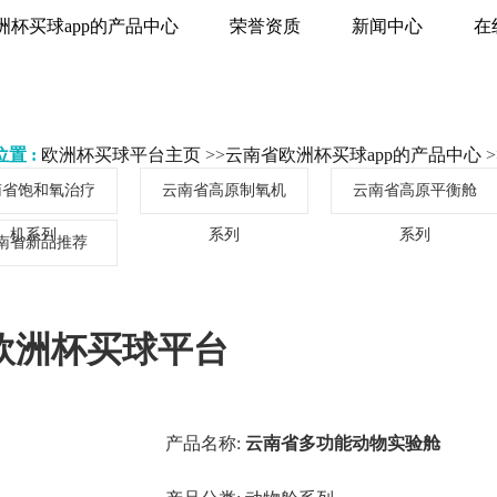
洲杯买球app的产品中心
荣誉资质
新闻中心
在
置 :
欧洲杯买球平台主页
>>
云南省欧洲杯买球app的产品中心
>
南省饱和氧治疗
云南省高原制氧机
云南省高原平衡舱
机系列
系列
系列
南省新品推荐
欧洲杯买球平台
产品名称:
云南省多功能动物实验舱