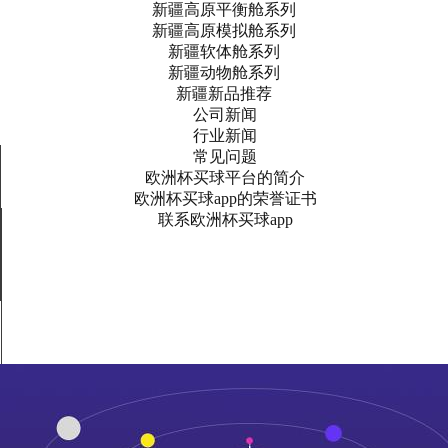
新疆高原平衡舱系列
新疆高原模拟舱系列
新疆软体舱系列
新疆动物舱系列
新疆新品推荐
公司新闻
行业新闻
常见问题
欧洲杯买球平台的简介
欧洲杯买球app的荣誉证书
联系欧洲杯买球app