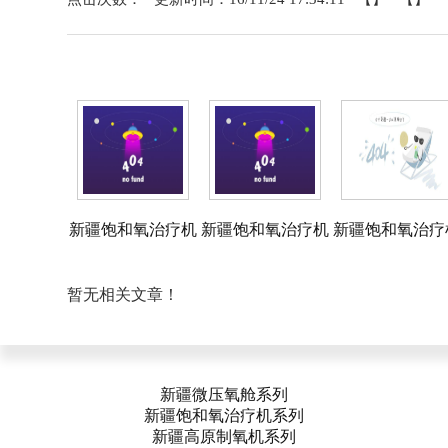
相关产品
新疆饱和氧治疗机
新疆饱和氧治疗机
新疆饱和氧治疗
相关资料
暂无相关文章！
新疆微压氧舱系列
新疆饱和氧治疗机系列
新疆高原制氧机系列