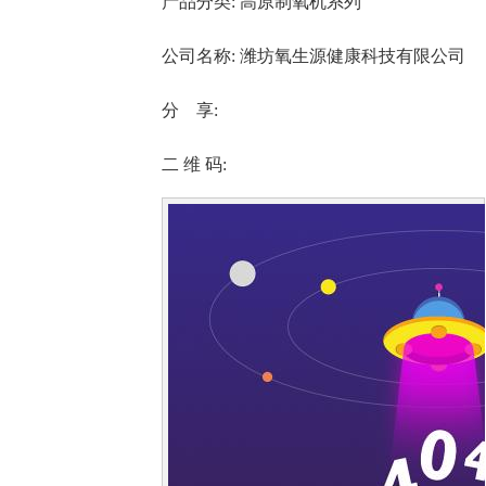
产品分类:
高原制氧机系列
公司名称:
潍坊氧生源健康科技有限公司
分 享:
二 维 码: