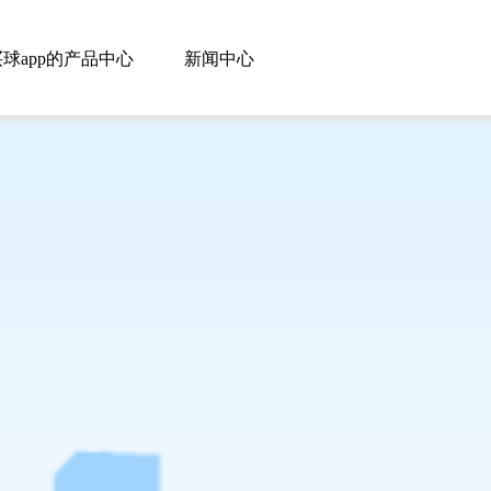
球app的产品中心
新闻中心