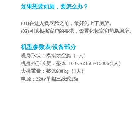
如果想要如厕，要怎么办？
(01)
在进入负压舱之前，最好先上下厕所。
(02)
可以根据客户的要求，设置化妆室和简易厕所。
机型参数表
/设备部分
机身形状：模拟太空舱（
1人）
机身外形长度：整体
1160w
×2150l×1500h(1人）
大概重量：整体
600kg（1人）
电源：
220v单相三线式15a