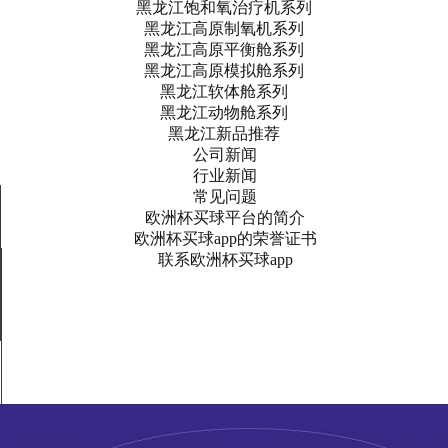
黑龙江饱和氧治疗机系列
黑龙江高原制氧机系列
黑龙江高原平衡舱系列
黑龙江高原模拟舱系列
黑龙江软体舱系列
黑龙江动物舱系列
黑龙江新品推荐
公司新闻
行业新闻
常见问题
欧洲杯买球平台的简介
欧洲杯买球app的荣誉证书
联系欧洲杯买球app