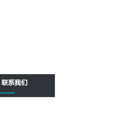
地址：山东潍坊经济开发区民主街9377号海泰绿洲19号楼a座313
联系电话：18863650870
邮编：261057