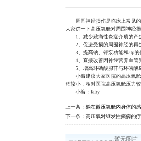
周围神经损伤是临床上常见的多
大家讲一下高压氧舱对周围神经损
1、减少致痛性炎症介质的产生
2、促进受损的周围神经的再
3、提高钠、钾泵功能和atp的
4、直接改善因神经营养血管受
5、增高环磷酸腺苷与环磷酸鸟
小编建议大家医院的高压氧舱因
积较小，相对医院高压氧舱压力较
小编：fairy
上一条：
躺在微压氧舱内身体的感
下一条：
高压氧对继发性癫痫的疗
相关资料