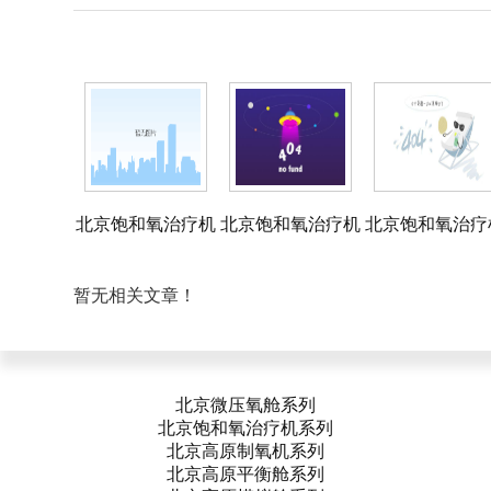
相关产品
北京饱和氧治疗机
北京饱和氧治疗机
北京饱和氧治疗
相关资料
暂无相关文章！
北京微压氧舱系列
北京饱和氧治疗机系列
北京高原制氧机系列
北京高原平衡舱系列