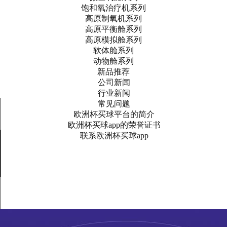
饱和氧治疗机系列
高原制氧机系列
高原平衡舱系列
高原模拟舱系列
软体舱系列
动物舱系列
新品推荐
公司新闻
行业新闻
常见问题
欧洲杯买球平台的简介
欧洲杯买球app的荣誉证书
联系欧洲杯买球app