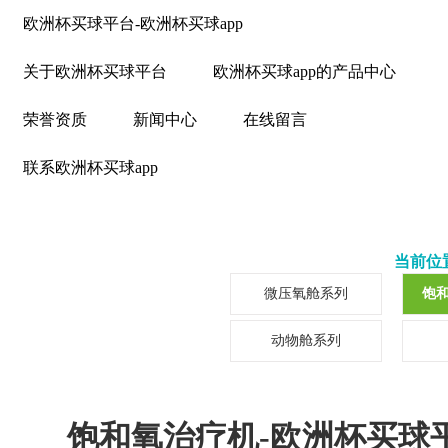
欧洲杯买球平台-欧洲杯买球app
关于欧洲杯买球平台
欧洲杯买球app的产品中心
荣誉资质
新闻中心
在线留言
联系欧洲杯买球app
当前位置
微压氧舱系列
饱
动物舱系列
饱和氧治疗机-欧洲杯买球