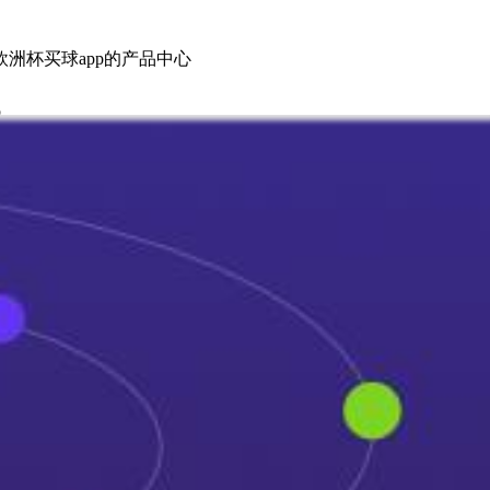
欧洲杯买球app的产品中心
p