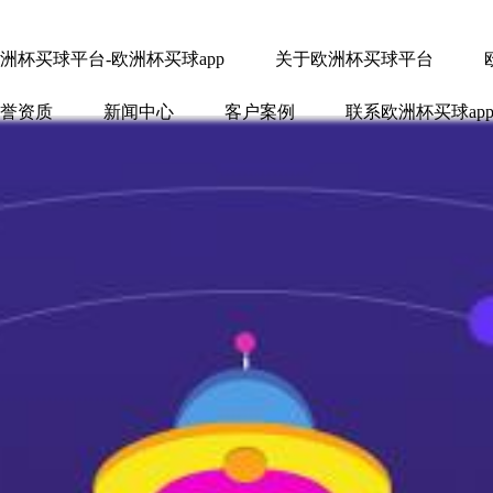
洲杯买球平台-欧洲杯买球app
关于欧洲杯买球平台
誉资质
新闻中心
客户案例
联系欧洲杯买球ap