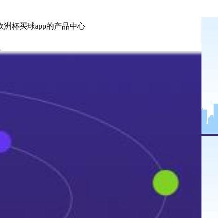
欧洲杯买球app的产品中心
p