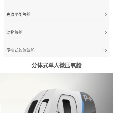
高原平衡氧舱
动物氧舱
便携式软体氧舱
分体式单人微压氧舱