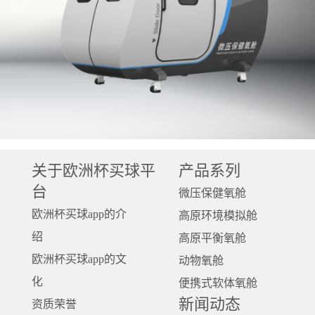
关于欧洲杯买球平
产品系列
台
微压保健氧舱
欧洲杯买球app的介
高原环境模拟舱
绍
高原平衡氧舱
欧洲杯买球app的文
动物氧舱
化
便携式软体氧舱
新闻动态
资质荣誉