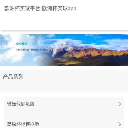
潍坊氧生源健康科技有限公司-欧洲杯买球平台
欧洲杯买球平台-欧洲杯买球app
产品系列
微压保健氧舱
高原环境模拟舱