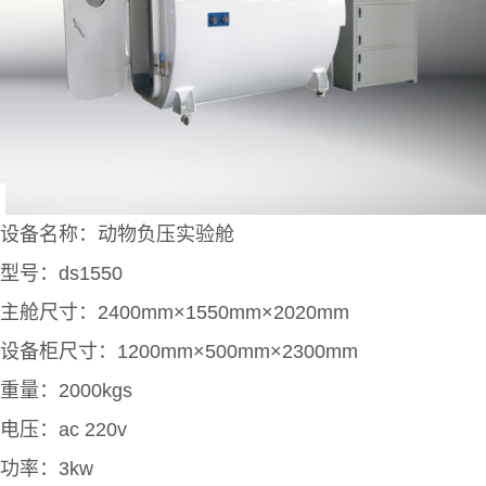
设备名称：动物负压实验舱
型号：ds1550
主舱尺寸：2400mm×1550mm×2020mm
设备柜尺寸：1200mm×500mm×2300mm
重量：2000kgs
电压：ac 220v
功率：3kw